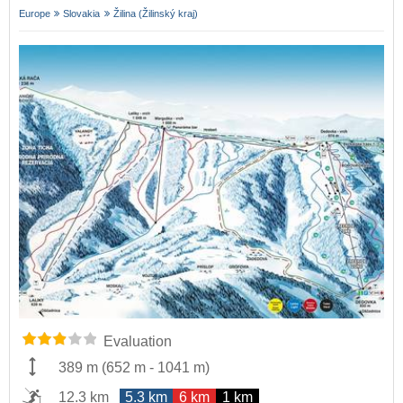
Europe
Slovakia
Žilina (Žilinský kraj)
Evaluation
389 m
(
652 m
-
1041 m
)
12.3 km
5.3 km
6 km
1 km