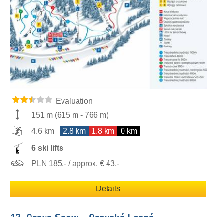
Evaluation
151 m
(
615 m
-
766 m
)
4.6 km
2.8 km
1.8 km
0 km
6 ski lifts
PLN 185,- / approx. € 43,-
Details