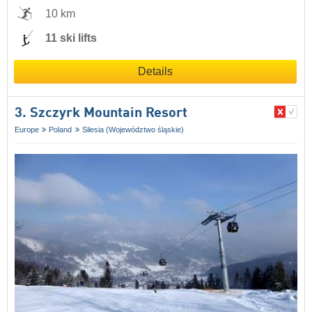
10 km
11 ski lifts
Details
3. Szczyrk Mountain Resort
Europe
Poland
Silesia (Województwo śląskie)