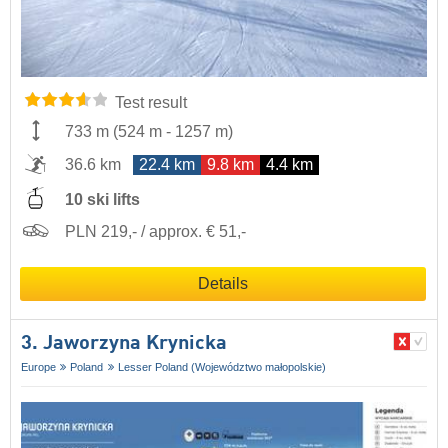
Test result
733 m
(
524 m
-
1257 m
)
36.6 km
22.4 km
9.8 km
4.4 km
10 ski lifts
PLN 219,- / approx. € 51,-
Details
3. Jaworzyna Krynicka
Europe
Poland
Lesser Poland (Województwo małopolskie)