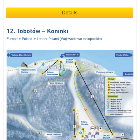
Details
12. Tobołów – Koninki
Europe
Poland
Lesser Poland (Województwo małopolskie)