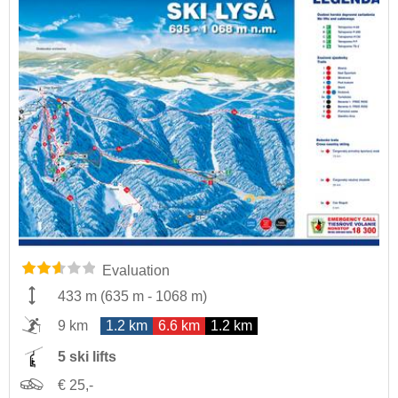
Evaluation
433 m
(
635 m
-
1068 m
)
9 km
1.2 km
6.6 km
1.2 km
5 ski lifts
€ 25,-