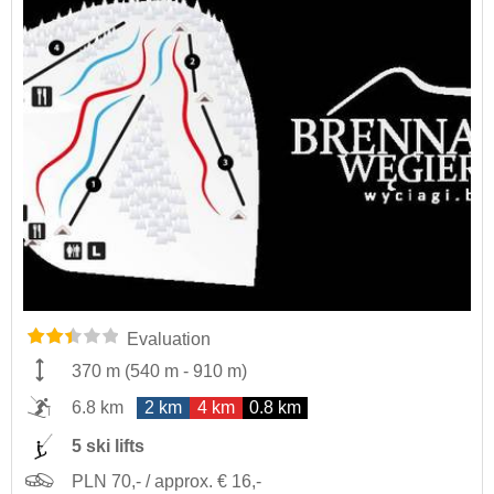
Evaluation
370 m
(
540 m
-
910 m
)
6.8 km
2 km
4 km
0.8 km
5 ski lifts
PLN 70,- / approx. € 16,-