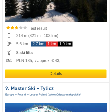
Test result
214 m
(
821 m
-
1035 m
)
5.6 km
2.7 km
1 km
1.9 km
8 ski lifts
PLN 185,- / approx. € 43,-
Details
9. Master Ski – Tylicz
Europe
Poland
Lesser Poland (Województwo małopolskie)