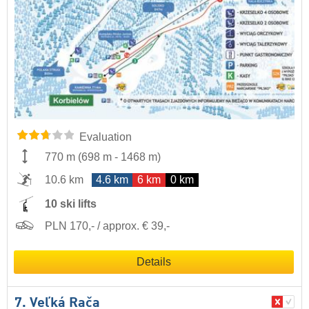
Evaluation
770 m
(
698 m
-
1468 m
)
10.6 km
4.6 km
6 km
0 km
10 ski lifts
PLN 170,- / approx. € 39,-
Details
7. Veľká Rača