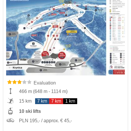
Evaluation
466 m
(
648 m
-
1114 m
)
15 km
7 km
7 km
1 km
10 ski lifts
PLN 195,- / approx. € 45,-