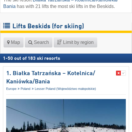
Bania
has with 21 lifts the most ski lifts in the Beskids.
Lifts Beskids (for skiing)
Map
Search
Limit by region
1
-
50
out of
183
ski resorts
1. Białka Tatrzańska – Kotelnica/​
Kaniówka/​Bania
Europe
Poland
Lesser Poland (Województwo małopolskie)