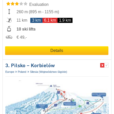
Evaluation
260 m
(
895 m
-
1155 m
)
11 km
3 km
6.1 km
1.9 km
10 ski lifts
€ 49,-
Details
3. Pilsko – Korbielów
Europe
Poland
Silesia (Województwo śląskie)