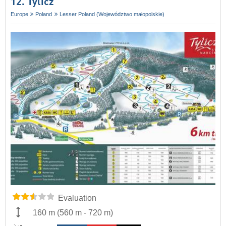
12. Tylicz
Europe
Poland
Lesser Poland (Województwo małopolskie)
Evaluation
160 m
(
560 m
-
720 m
)