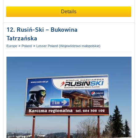
Details
12. Rusiń-Ski – Bukowina
Tatrzańska
Europe
Poland
Lesser Poland (Województwo małopolskie)