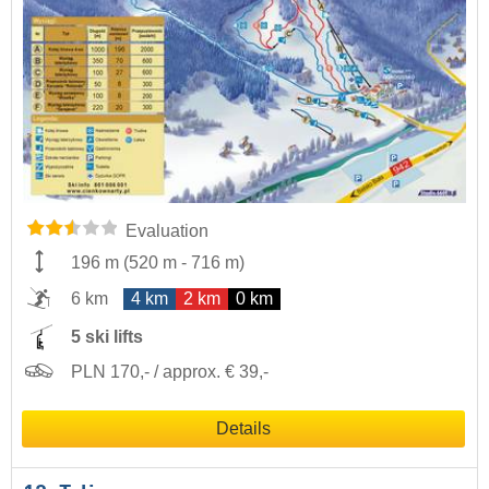
Evaluation
196 m
(
520 m
-
716 m
)
6 km
4 km
2 km
0 km
5 ski lifts
PLN 170,- / approx. € 39,-
Details