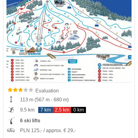
Evaluation
113 m
(
567 m
-
680 m
)
9.5 km
7 km
2.5 km
0 km
6 ski lifts
PLN 125,- / approx. € 29,-