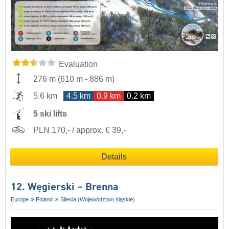
Evaluation
276 m
(
610 m
-
886 m
)
5.6 km
4.5 km
0.9 km
0.2 km
5 ski lifts
PLN 170,- / approx. € 39,-
Details
12. Węgierski – Brenna
Europe
Poland
Silesia (Województwo śląskie)