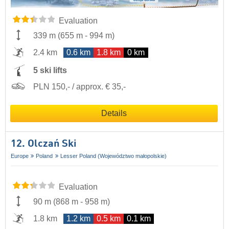
Evaluation
339 m
(
655 m
-
994 m
)
2.4 km
0.6 km
1.8 km
0 km
5 ski lifts
PLN 150,- / approx. € 35,-
Details
12. Olczań Ski
Europe
Poland
Lesser Poland (Województwo małopolskie)
Evaluation
90 m
(
868 m
-
958 m
)
1.8 km
1.2 km
0.5 km
0.1 km