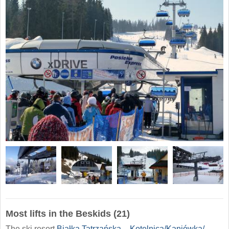
Most lifts in the Beskids (21)
The ski resort
Białka Tatrzańska – Kotelnica/​Kaniówka/​