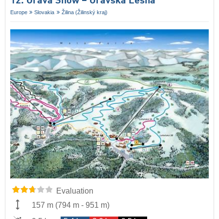
12. Orava Snow – Oravská Lesná
Europe
Slovakia
Žilina (Žilinský kraj)
Evaluation
157 m
(
794 m
-
951 m
)