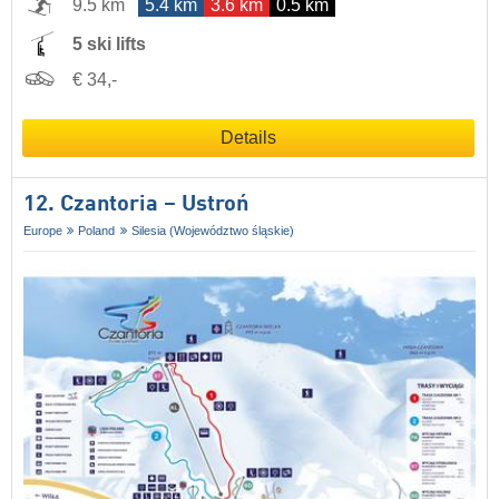
9.5 km
5.4 km
3.6 km
0.5 km
5 ski lifts
€ 34,-
Details
12. Czantoria – Ustroń
Europe
Poland
Silesia (Województwo śląskie)