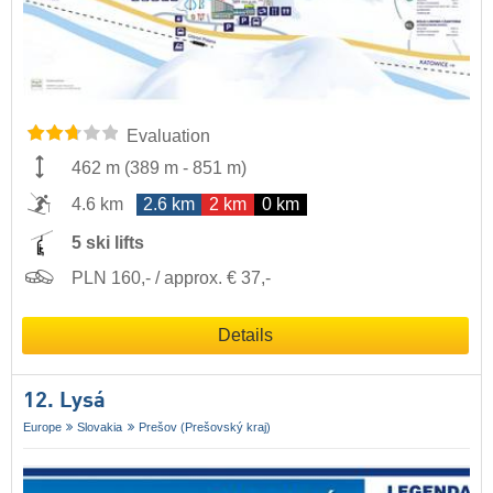
Evaluation
462 m
(
389 m
-
851 m
)
4.6 km
2.6 km
2 km
0 km
5 ski lifts
PLN 160,- / approx. € 37,-
Details
12. Lysá
Europe
Slovakia
Prešov (Prešovský kraj)