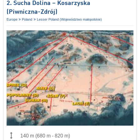
2. Sucha Dolina – Kosarzyska
(Piwniczna-Zdrój)
Europe
Poland
Lesser Poland (Województwo małopolskie)
140 m
(
680 m
-
820 m
)