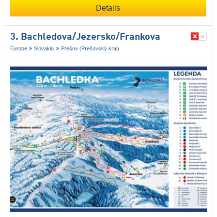
Details
3. Bachledova/​Jezersko/​Frankova
Europe
Slovakia
Prešov (Prešovský kraj)