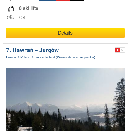
8 ski lifts
€ 41,-
Details
7. Hawrań – Jurgów
Europe
Poland
Lesser Poland (Województwo małopolskie)