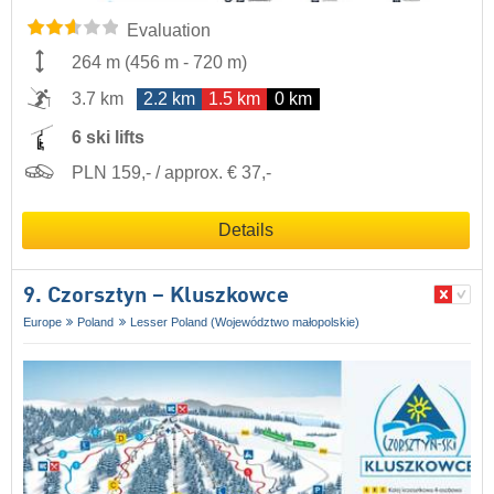
Evaluation
264 m
(
456 m
-
720 m
)
3.7 km
2.2 km
1.5 km
0 km
6 ski lifts
PLN 159,- / approx. € 37,-
Details
9. Czorsztyn – Kluszkowce
Europe
Poland
Lesser Poland (Województwo małopolskie)