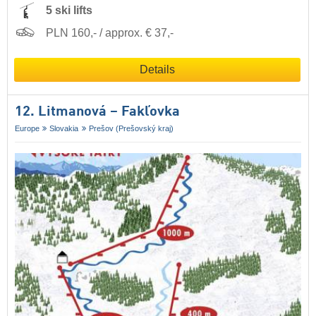
5 ski lifts
PLN 160,- / approx. € 37,-
Details
12. Litmanová – Fakľovka
Europe
Slovakia
Prešov (Prešovský kraj)