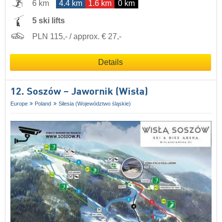
6 km
4.4 km
1.6 km
0 km
5 ski lifts
PLN 115,- / approx. € 27,-
Details
12. Soszów – Jawornik (Wisła)
Europe
Poland
Silesia (Województwo śląskie)