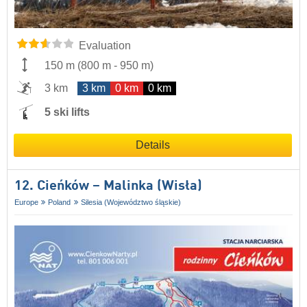
Evaluation
150 m
(
800 m
-
950 m
)
3 km
3 km
0 km
0 km
5 ski lifts
Details
12. Cieńków – Malinka (Wisła)
Europe
Poland
Silesia (Województwo śląskie)