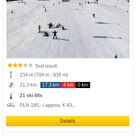
Test result
234 m
(
704 m
-
938 m
)
21.3 km
17.3 km
4 km
0 km
21 ski lifts
PLN 185,- / approx. € 43,-
Details