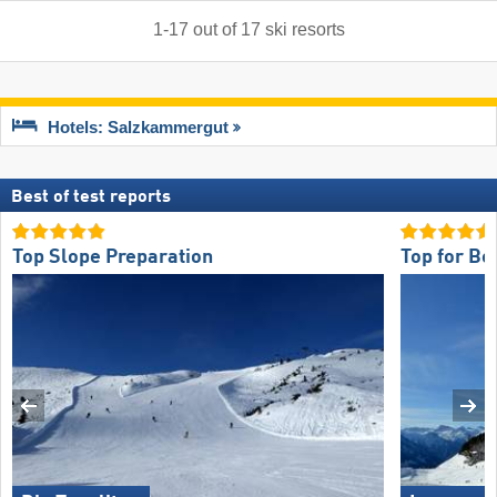
1
-
17
out of
17
ski resorts
Hotels: Salzkammergut
Best of test reports
Top Slope Preparation
Top for Be