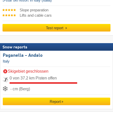
5-star ski resort
in Italy (Italia)
Slope preparation
Lifts and cable cars
Test report
Snow reports
Paganella – Andalo
Italy
Skigebiet geschlossen
0 von 37.2 km Pisten offen
- cm (Berg)
Report