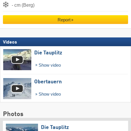
- cm (Berg)
Report
Videos
Die Tauplitz
Show video
Obertauern
Show video
Photos
Die Tauplitz