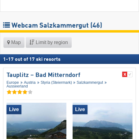
Webcam Salzkammergut
(46)
Map
Limit by region
1
-
17
out of
17
ski resorts
Tauplitz – Bad Mitterndorf
Europe
Austria
Styria (Steiermark)
Salzkammergut
Ausseerland
Live
Live